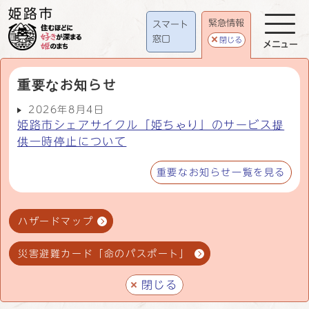
緊急情報
スマート
窓口
閉じる
メニュー
重要なお知らせ
2026年8月4日
姫路市シェアサイクル「姫ちゃり」のサービス提
供一時停止について
重要なお知らせ一覧を見る
ハザードマップ
災害避難カード「命のパスポート」
閉じる