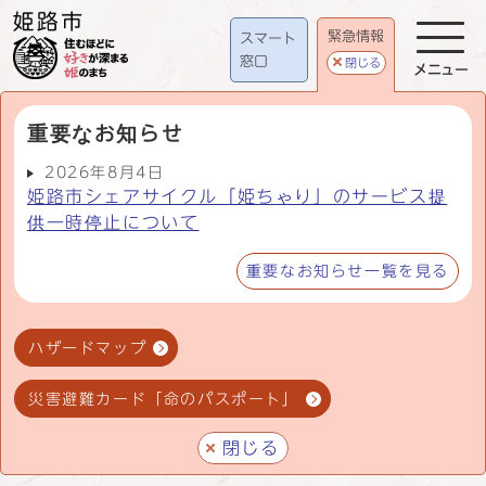
緊急情報
スマート
窓口
閉じる
メニュー
重要なお知らせ
2026年8月4日
姫路市シェアサイクル「姫ちゃり」のサービス提
供一時停止について
重要なお知らせ一覧を見る
ハザードマップ
災害避難カード「命のパスポート」
閉じる