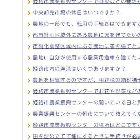
姫路市農業振興センターで野菜などの栽培
中央卸売市場の休日はいつですか？
農地の一部でも、転用の手続きはできます
都市計画区域外にある農地に家を建てたい
市街化調整区域内にある農地に家を建てた
農地に自分が使用する農業用倉庫を建てた
姫路市内の漁港はいくつありますか？
農地を相続するのですが、相続税の納税猶
姫路市農業振興センターでお花や野菜など
姫路市農業振興センターの開いている日と
農業振興センターの朝市について教えてく
姫路市農業振興センターの場所はどこです
田を埋め立てて畑にするときに手続きが必