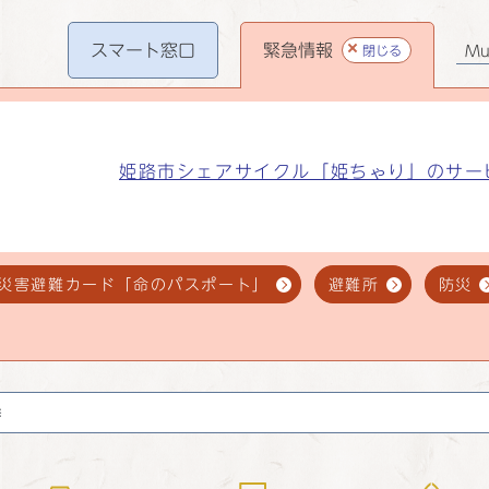
スマート
窓口
緊急情報
閉じる
Mul
姫路市シェアサイクル「姫ちゃり」のサー
災害避難カード「命のパスポート」
避難所
防災