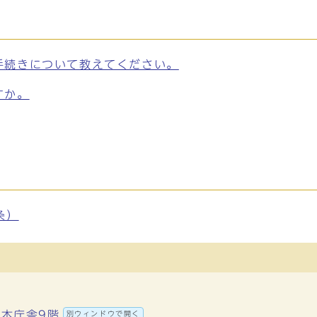
手続きについて教えてください。
すか。
条）
 本庁舎9階
別ウィンドウで開く