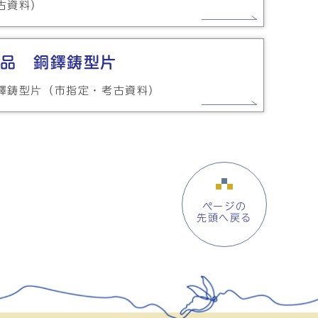
古資料）
品 銅鐸鋳型片
鐸鋳型片（市指定・考古資料）
ページの
先頭へ戻る