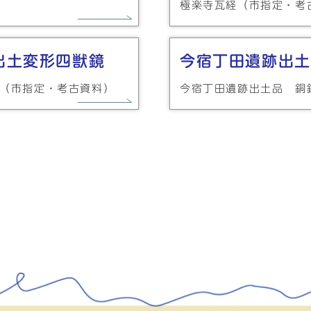
極楽寺瓦経（市指定・考
出土変形四獣鏡
今宿丁田遺跡出土
鏡（市指定・考古資料）
今宿丁田遺跡出土品 銅