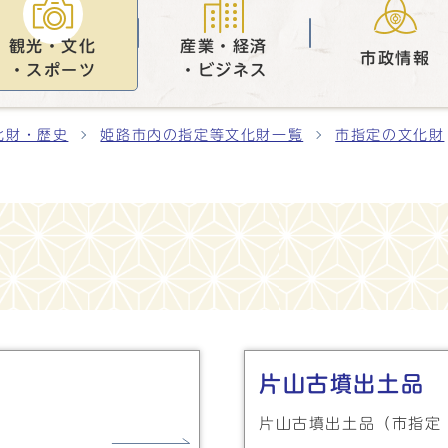
観光・文化
産業・経済
市政情報
・スポーツ
・ビジネス
化財・歴史
姫路市内の指定等文化財一覧
市指定の文化財
片山古墳出土品
片山古墳出土品（市指定