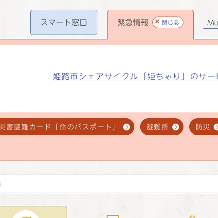
スマート
窓口
緊急情報
閉じる
Mul
姫路市シェアサイクル「姫ちゃり」のサー
災害避難カード「命のパスポート」
避難所
防災