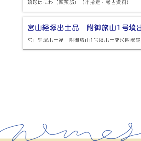
鶏形はにわ（頭頚部）（市指定・考古資料）
宮山経塚出土品 附御旅山1号墳
宮山経塚出土品 附御旅山1号墳出土変形四獣