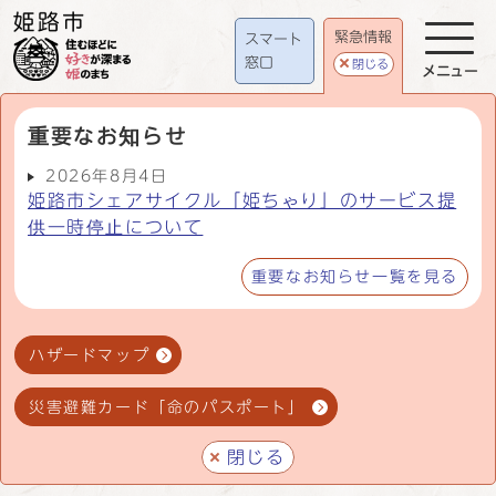
緊急情報
スマート
窓口
閉じる
メニュー
重要なお知らせ
2026年8月4日
姫路市シェアサイクル「姫ちゃり」のサービス提
供一時停止について
重要なお知らせ一覧を見る
ハザードマップ
災害避難カード「命のパスポート」
閉じる