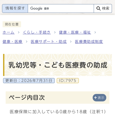
情報を探す
検索
現在位置
ホーム
くらし・手続き
健康・医療・福祉
健康・医療
医療サポート・助成
医療費助成制度
乳幼児等・こども医療費の助成
更新日：
2026年7月31日
ID:7975
ページ内目次
表示
医療保険に加入している0歳から18歳（注釈1）