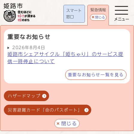
緊急情報
スマート
窓口
閉じる
メニュー
重要なお知らせ
2026年8月4日
姫路市シェアサイクル「姫ちゃり」のサービス提
供一時停止について
重要なお知らせ一覧を見る
ハザードマップ
災害避難カード「命のパスポート」
閉じる