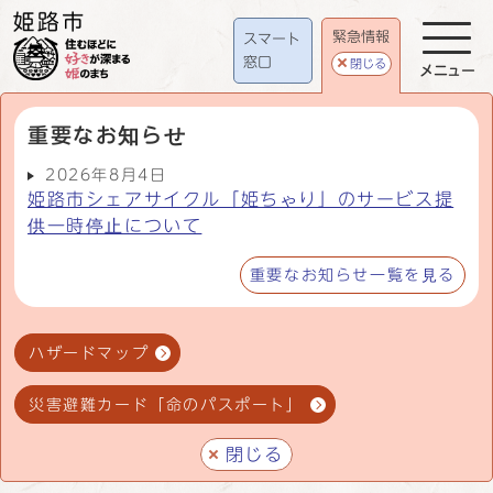
緊急情報
スマート
窓口
閉じる
メニュー
重要なお知らせ
2026年8月4日
姫路市シェアサイクル「姫ちゃり」のサービス提
供一時停止について
重要なお知らせ一覧を見る
ハザードマップ
災害避難カード「命のパスポート」
閉じる