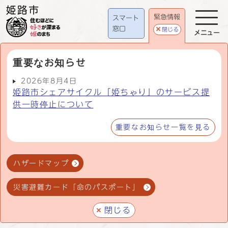
緊急情報
スマート
窓口
閉じる
メニュー
重要なお知らせ
2026年8月4日
姫路市シェアサイクル「姫ちゃり」のサービス提
供一時停止について
重要なお知らせ一覧を見る
ハザードマップ
災害避難カード「命のパスポート」
閉じる