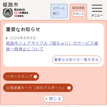
緊急情報
スマート
窓口
閉じる
メニュー
重要なお知らせ
2026年8月4日
姫路市シェアサイクル「姫ちゃり」のサービス提
供一時停止について
重要なお知らせ一覧を見る
ハザードマップ
災害避難カード「命のパスポート」
閉じる