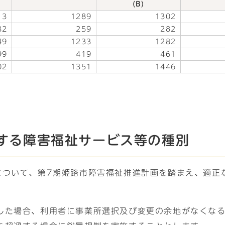
(B)
13
1289
1302
32
259
282
49
1233
1282
99
419
461
02
1351
1446
する障害福祉サービス等の種別
について、第7期姫路市障害福祉推進計画を踏まえ、適正
した場合、利用者に事業所選択及び変更の余地がなくな