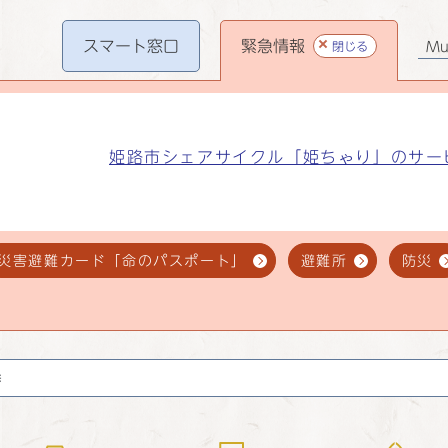
スマート
窓口
緊急情報
閉じる
Mul
姫路市シェアサイクル「姫ちゃり」のサー
災害避難カード「命のパスポート」
避難所
防災