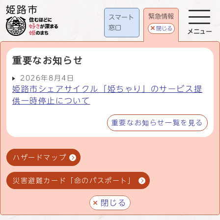
緊急情報
スマート
窓口
閉じる
メニュー
重要なお知らせ
2026年8月4日
姫路市シェアサイクル「姫ちゃり」のサービス提
供一時停止について
重要なお知らせ一覧を見る
ハザードマップ
災害避難カード「命のパスポート」
閉じる