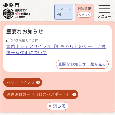
緊急情報
スマート
窓口
閉じる
メニュー
重要なお知らせ
2026年8月4日
姫路市シェアサイクル「姫ちゃり」のサービス提
供一時停止について
重要なお知らせ一覧を見る
ハザードマップ
災害避難カード「命のパスポート」
閉じる