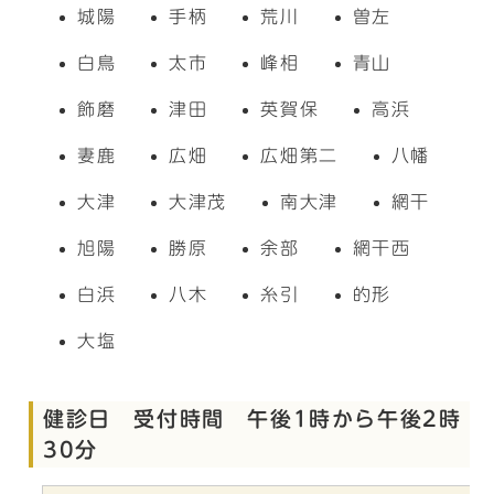
城陽
手柄
荒川
曽左
白鳥
太市
峰相
青山
飾磨
津田
英賀保
高浜
妻鹿
広畑
広畑第二
八幡
大津
大津茂
南大津
網干
旭陽
勝原
余部
網干西
白浜
八木
糸引
的形
大塩
健診日 受付時間 午後1時から午後2時
30分