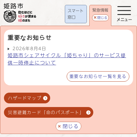
緊急情報
スマート
窓口
閉じる
メニュー
重要なお知らせ
2026年8月4日
姫路市シェアサイクル「姫ちゃり」のサービス提
供一時停止について
重要なお知らせ一覧を見る
ハザードマップ
災害避難カード「命のパスポート」
閉じる