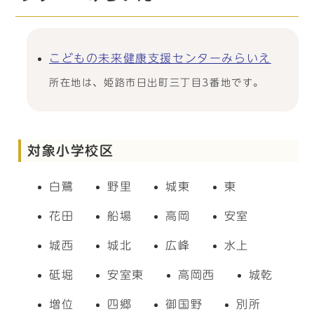
こどもの未来健康支援センターみらいえ
所在地は、姫路市日出町三丁目3番地です。
対象小学校区
白鷺
野里
城東
東
花田
船場
高岡
安室
城西
城北
広峰
水上
砥堀
安室東
高岡西
城乾
増位
四郷
御国野
別所