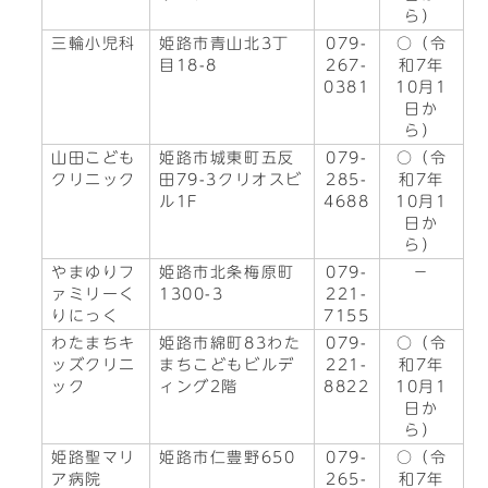
ら）
三輪小児科
姫路市青山北3丁
079-
○（令
目18-8
267-
和7年
0381
10月1
日か
ら）
山田こども
姫路市城東町五反
079-
○（令
クリニック
田79-3クリオスビ
285-
和7年
ル1F
4688
10月1
日か
ら）
やまゆりフ
姫路市北条梅原町
079-
－
ァミリーく
1300-3
221-
りにっく
7155
わたまちキ
姫路市綿町83わた
079-
○（令
ッズクリニ
まちこどもビルデ
221-
和7年
ック
ィング2階
8822
10月1
日か
ら）
姫路聖マリ
姫路市仁豊野650
079-
○（令
ア病院
265-
和7年