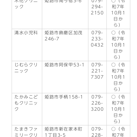
木花クリニ
姫路市南今宿3-6
079-
○（令
ック
294-
和7年
2150
10月1
日か
ら）
清水小児科
姫路市飾磨区加茂
079-
○（令
246-7
233-
和7年
0432
10月1
日か
ら）
じむらクリ
姫路市阿保甲53-1
079-
○（令
ニック
221-
和7年
7307
10月1
日か
ら）
たかみこど
姫路市手柄158-1
079-
○（令
もクリニッ
226-
和7年
ク
3200
10月1
日か
ら）
たまきファ
姫路市新在家本町
079-
○（令
ミリークリ
1丁目3-5
228-
和7年