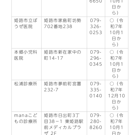
6650
10月1
日か
ら）
姫路市立ぼ
姫路市家島町坊勢
079-
○（令
うぜ医院
702番地238
326-
和7年
0253
10月1
日か
ら）
本郷小児科
姫路市新在家中の
079-
○（令
医院
町14-17
296-
和7年
0345
10月1
日か
ら）
松浦診療所
姫路市夢前町宮置
079-
○（令
232-7
335-
和7年
0140
12月10
日か
ら）
manaこど
姫路市日出町3丁
079-
○（令
もの診療所
目38−1 東姫路駅
280-
和7年
前メディカルプラ
8260
10月1
ザ 2F
日か