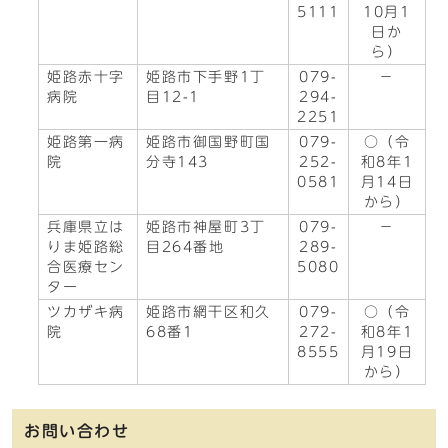
5111
10月1
日か
ら）
姫路赤十字
姫路市下手野1丁
079-
－
病院
目12-1
294-
2251
姫路第一病
姫路市御国野町国
079-
○（令
院
分寺143
252-
和8年1
0581
月14日
から）
兵庫県立は
姫路市神屋町3丁
079-
－
りま姫路総
目264番地
289-
合医療セン
5080
ター
ツカザキ病
姫路市網干区和久
079-
○（令
院
68番1
272-
和8年1
8555
月19日
から）
お問い合わせ