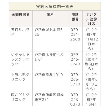
実施医療機関一覧表
医療機関名
住所
電話
デジタ
番号
ル健診
対応
五百井小児
姫路市城北本町5-
079-
○（令
科
25
281-
和7年
2588
11月12
日か
ら）
いそかわキ
姫路市木場前七反
079-
○（令
ッズクリニ
町61
246-
和8年4
ック
3243
月8日か
ら）
上原小児ク
姫路市砥堀1010
079-
○（令
リニック
265-
和8年6
3770
月10日
から）
岡こどもク
姫路市飾磨区阿成
079-
○（令
リニック
鹿古281
243-
和7年
0373
10月1