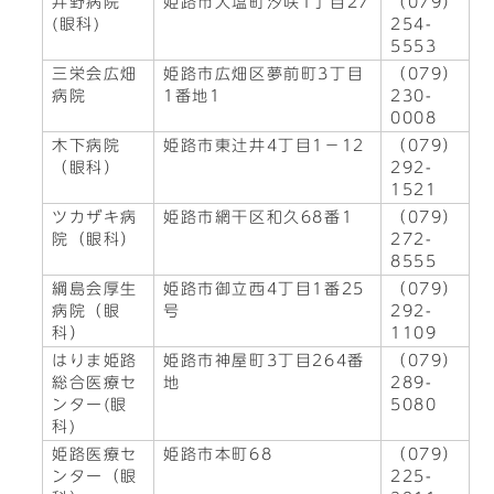
井野病院
姫路市大塩町汐咲1丁目27
（079）
(眼科)
254-
5553
三栄会広畑
姫路市広畑区夢前町3丁目
（079）
病院
1番地1
230-
0008
木下病院
姫路市東辻井4丁目1－12
（079）
（眼科）
292-
1521
ツカザキ病
姫路市網干区和久68番1
（079）
院（眼科）
272-
8555
綱島会厚生
姫路市御立西4丁目1番25
（079）
病院（眼
号
292-
科）
1109
はりま姫路
姫路市神屋町3丁目264番
（079）
総合医療セ
地
289-
ンター(眼
5080
科)
姫路医療セ
姫路市本町68
（079）
ンター（眼
225-