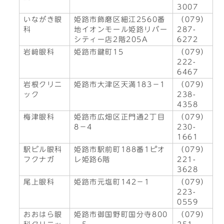
3007
いながき眼
姫路市飾磨区細江2560番
（079）
科
地イオンモール姫路リバー
287-
シティー店2階205A
6272
岩﨑眼科
姫路市鍵町15
（079）
222-
6467
岩根クリニ
姫路市大津区天満183－1
（079）
ック
238-
4358
梅津眼科
姫路市広畑区正門通2丁目
（079）
8－4
230-
1661
駅ビル眼科
姫路市駅前町188番1ピオ
（079）
フクナガ
レ姫路6階
221-
3628
尾上眼科
姫路市元塩町142－1
（079）
223-
0559
おおはら眼
姫路市御国野町国分寺800
（079）