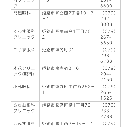
科クリニッ
－5
251-
ク
8600
門屋眼科
姫路市御立西2丁目10－3
（079）
－1
292-
8008
くるす眼科
姫路市西夢前台1丁目78－
（079）
クリニック
2
267-
6650
こじま眼科
姫路市博労町91
（079）
293-
6788
木花クリニ
姫路市南今宿3－6
（079）
ック(眼科)
294-
2150
小林眼科
姫路市香寺町中仁野262－
（079）
1
265-
1525
ささお眼科
姫路市飾磨区構1丁目72
（079）
クリニック
233-
7788
しみず眼科
姫路市青山西2－19－12
（079）