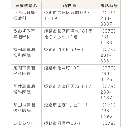
医療機関名
所在地
電話番号
いろは耳鼻
姫路市広畑区夢前町3‐
（079）
咽喉科
1‐19
238-
3387
うおずみ耳
姫路市飾磨区清水181番
（079）
鼻咽喉科
地さくらビル1階
231-
1133
梅田耳鼻咽
姫路市河間町99－3
（079）
喉科医院
281-
3381
尾関耳鼻咽
姫路市亀井町100
（079）
喉科医院
289-
0426
瓦井耳鼻咽
姫路市大津区天満1817
（079）
喉科医院
230-
1187
柴田耳鼻咽
姫路市田寺2丁目2－1
（079）
喉科医院
293-
1496
じむらクリ
姫路市阿保甲53-1
（079）