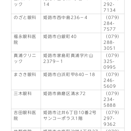
ック
14
292-
7134
のざと眼科
姫路市西中島236－4
（079）
284-
7577
福永眼科医
姫路市白銀町40
（079）
院
288-
3051
真浦クリニ
姫路市家島町真浦字片山
（079）
ック
2379－1
325-
0995
まさき眼科
姫路市白浜町甲840－18
（079）
246-
5609
三木眼科
姫路市飾磨区清水72
（079）
234-
5888
吉田眼科医
姫路市辻井6丁目10番2号
（079）
院
サンコーポラス1階
297-
9362