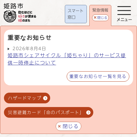
緊急情報
スマート
窓口
閉じる
メニュー
重要なお知らせ
2026年8月4日
姫路市シェアサイクル「姫ちゃり」のサービス提
供一時停止について
重要なお知らせ一覧を見る
ハザードマップ
災害避難カード「命のパスポート」
閉じる