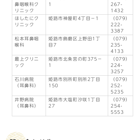
鼻咽喉科ク
1
267-
リニック
1432
ほしたにク
姫路市神屋町4丁目－1
（079）
リニック
222-
3387
松本耳鼻咽
姫路市飾磨区上野田1丁
（079）
喉科
目7
235-
4133
最上クリニ
姫路市北条宮の町375－
（079）
ック
1
224-
3257
石川病院
姫路市別所町別所2丁目
（079）
（耳鼻科）
150
252-
5235
井野病院
姫路市大塩町汐咲1丁目
（079）
（耳鼻科）
27
254-
5553