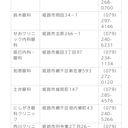
268-
0700
鈴木眼科
姫路市岡田34－1
（079）
297-
4146
せおクリニ
姫路市北原266－1
（079）
ック内科眼
240-
科
6231
辰巳内科・
姫路市飯田3丁目97
（079）
眼科
234-
1134
知原眼科
姫路市網干区新在家593
（079）
272-
0120
土井眼科
姫路市城見町147
（079）
285-
4576
にしがき眼
姫路市網干区垣内東町43
（079）
科クリニッ
240-
ク
5266
西川クリニ
姫路市田寺東2丁目26－
（079）