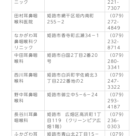
ニック
221-
7307
田村耳鼻咽
姫路市網干区垣内南町
（079）
喉科医院
255－2
272-
4849
なかがわ耳
姫路市香寺町広瀬34－1
（079）
鼻咽喉科ク
232-
リニック
8714
中田耳鼻咽
姫路市白国2丁目2番20
（079）
喉科
号
280-
3341
西川耳鼻咽
姫路市白浜町宇佐崎北3
（079）
喉科
丁目222番地の2
247-
3322
野中耳鼻咽
姫路市御立中5－6－24
（079）
喉科
293-
4187
長谷川耳鼻
姫路市 広畑区高浜町1丁
（079）
咽喉科
目119 （クリーンピア広
236-
畑1階）
0303
ふかざわ耳
姫路市青山北2丁目15－
（079）