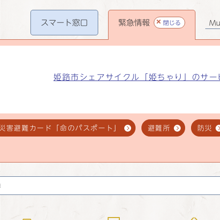
スマート
窓口
緊急情報
閉じる
Mul
姫路市シェアサイクル「姫ちゃり」のサー
災害避難カード「命のパスポート」
避難所
防災