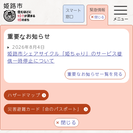
緊急情報
スマート
窓口
閉じる
メニュー
重要なお知らせ
2026年8月4日
姫路市シェアサイクル「姫ちゃり」のサービス提
供一時停止について
重要なお知らせ一覧を見る
ハザードマップ
災害避難カード「命のパスポート」
閉じる