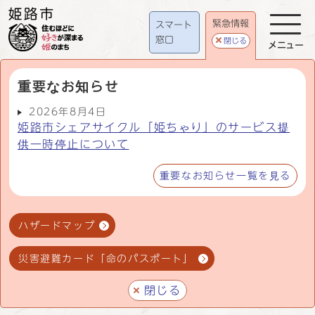
緊急情報
スマート
窓口
閉じる
メニュー
重要なお知らせ
2026年8月4日
姫路市シェアサイクル「姫ちゃり」のサービス提
供一時停止について
重要なお知らせ一覧を見る
ハザードマップ
災害避難カード「命のパスポート」
閉じる