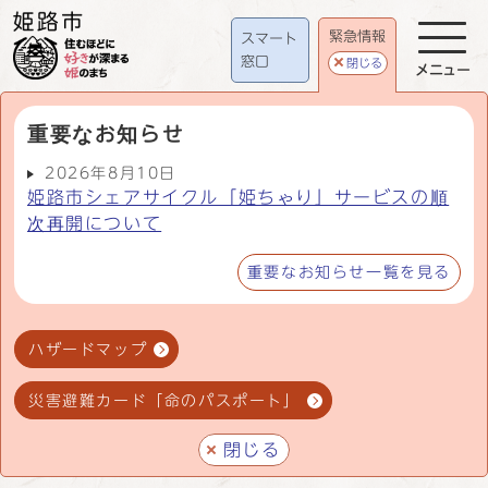
緊急情報
スマート
窓口
閉じる
メニュー
重要なお知らせ
2026年8月10日
姫路市シェアサイクル「姫ちゃり」サービスの順
次再開について
重要なお知らせ一覧を見る
ハザードマップ
災害避難カード「命のパスポート」
閉じる