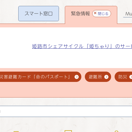
スマート
窓口
緊急情報
閉じる
Mul
姫路市シェアサイクル「姫ちゃり」のサー
災害避難カード「命のパスポート」
避難所
防災