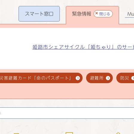
スマート
窓口
緊急情報
閉じる
Mul
姫路市シェアサイクル「姫ちゃり」のサー
災害避難カード「命のパスポート」
避難所
防災