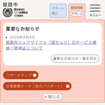
緊急情報
スマート
窓口
閉じる
メニュー
重要なお知らせ
2026年8月4日
姫路市シェアサイクル「姫ちゃり」のサービス提
供一時停止について
重要なお知らせ一覧を見る
ハザードマップ
災害避難カード「命のパスポート」
閉じる