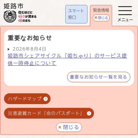
緊急情報
スマート
窓口
閉じる
メニュー
重要なお知らせ
2026年8月4日
姫路市シェアサイクル「姫ちゃり」のサービス提
供一時停止について
重要なお知らせ一覧を見る
ハザードマップ
災害避難カード「命のパスポート」
閉じる