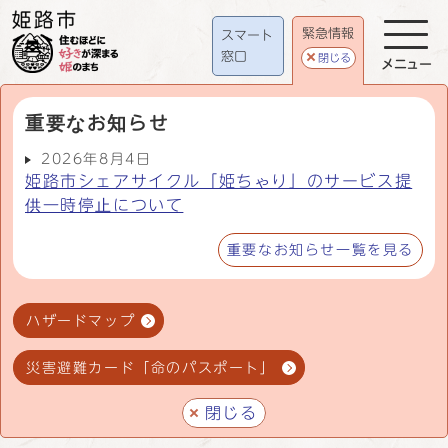
緊急情報
スマート
窓口
閉じる
メニュー
重要なお知らせ
2026年8月4日
姫路市シェアサイクル「姫ちゃり」のサービス提
供一時停止について
重要なお知らせ一覧を見る
ハザードマップ
災害避難カード「命のパスポート」
閉じる