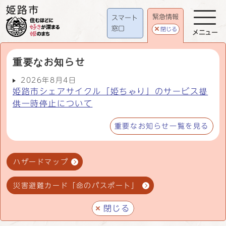
緊急情報
スマート
窓口
閉じる
メニュー
重要なお知らせ
2026年8月4日
姫路市シェアサイクル「姫ちゃり」のサービス提
供一時停止について
重要なお知らせ一覧を見る
ハザードマップ
災害避難カード「命のパスポート」
閉じる