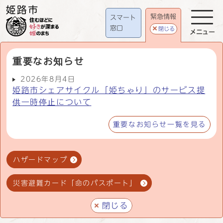
緊急情報
スマート
窓口
閉じる
メニュー
重要なお知らせ
2026年8月4日
姫路市シェアサイクル「姫ちゃり」のサービス提
供一時停止について
重要なお知らせ一覧を見る
ハザードマップ
災害避難カード「命のパスポート」
閉じる