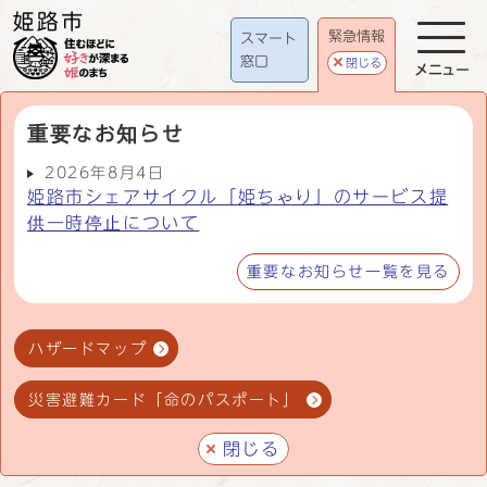
緊急情報
スマート
窓口
閉じる
メニュー
重要なお知らせ
2026年8月4日
姫路市シェアサイクル「姫ちゃり」のサービス提
供一時停止について
重要なお知らせ一覧を見る
ハザードマップ
災害避難カード「命のパスポート」
閉じる