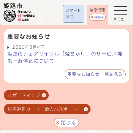
緊急情報
スマート
窓口
閉じる
メニュー
重要なお知らせ
2026年8月4日
姫路市シェアサイクル「姫ちゃり」のサービス提
供一時停止について
重要なお知らせ一覧を見る
ハザードマップ
災害避難カード「命のパスポート」
閉じる