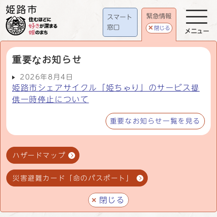
緊急情報
スマート
窓口
閉じる
メニュー
重要なお知らせ
2026年8月4日
姫路市シェアサイクル「姫ちゃり」のサービス提
供一時停止について
重要なお知らせ一覧を見る
ハザードマップ
災害避難カード「命のパスポート」
閉じる