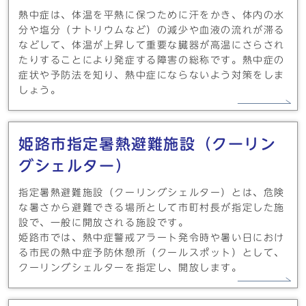
熱中症は、体温を平熱に保つために汗をかき、体内の水
分や塩分（ナトリウムなど）の減少や血液の流れが滞る
などして、体温が上昇して重要な臓器が高温にさらされ
たりすることにより発症する障害の総称です。熱中症の
症状や予防法を知り、熱中症にならないよう対策をしま
しょう。
姫路市指定暑熱避難施設（クーリン
グシェルター）
指定暑熱避難施設（クーリングシェルター）とは、危険
な暑さから避難できる場所として市町村長が指定した施
設で、一般に開放される施設です。
姫路市では、熱中症警戒アラート発令時や暑い日におけ
る市民の熱中症予防休憩所（クールスポット）として、
クーリングシェルターを指定し、開放します。