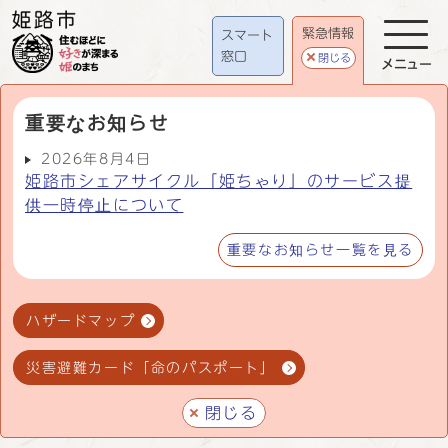
緊急情報
スマート
窓口
閉じる
メニュー
重要なお知らせ
2026年8月4日
姫路市シェアサイクル「姫ちゃり」のサービス提
供一時停止について
重要なお知らせ一覧を見る
ハザードマップ
災害避難カード「命のパスポート」
閉じる