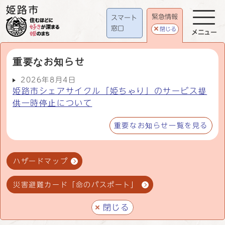
緊急情報
スマート
窓口
閉じる
メニュー
重要なお知らせ
2026年8月4日
姫路市シェアサイクル「姫ちゃり」のサービス提
供一時停止について
重要なお知らせ一覧を見る
ハザードマップ
災害避難カード「命のパスポート」
閉じる