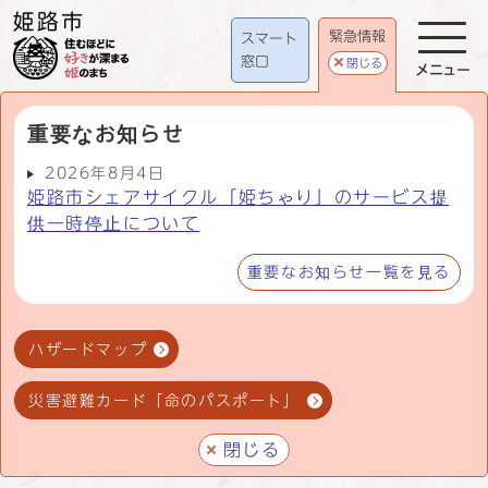
緊急情報
スマート
窓口
閉じる
メニュー
重要なお知らせ
2026年8月4日
姫路市シェアサイクル「姫ちゃり」のサービス提
供一時停止について
重要なお知らせ一覧を見る
ハザードマップ
災害避難カード「命のパスポート」
閉じる