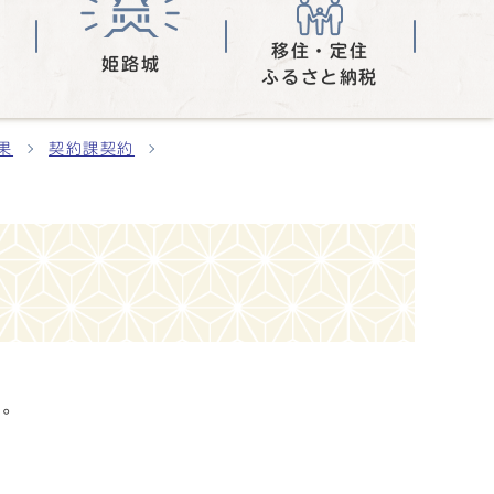
移住・定住
姫路城
ふるさと納税
果
契約課契約
す。