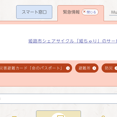
スマート
窓口
緊急情報
閉じる
Mul
姫路市シェアサイクル「姫ちゃり」のサー
災害避難カード「命のパスポート」
避難所
防災