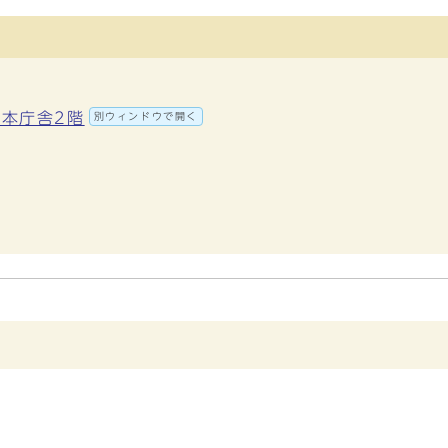
 本庁舎2階
別ウィンドウで開く