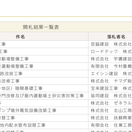
開札結果一覧表
件名
落札者名
工事
宮脇建設 株式会
工事
ロードテック 株
運動場整備工事
株式会社 宇鷹建
校運動場整備工事
有限会社 今村重
道路改良工事
エイシン建設 株
路改修工事
株式会社 ヤマダ
ラ地区）陸閘基礎工事
宝来建設工業 株
東門改修及び屋内運動場土砂災害対策工事
協同建設 株式会
事
株式会社 ゼネラ
ポンプ場外電気設備改築工事
株式会社 北山工
設替工事
株式会社 扶蘇興
目地内配水管布設替工事
有限会社 住兼工