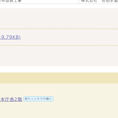
管布設替工事
株式会社 吉田水
.79KB)
 本庁舎2階
別ウィンドウで開く