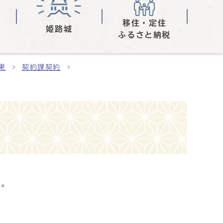
移住・定住
姫路城
ふるさと納税
果
契約課契約
す。