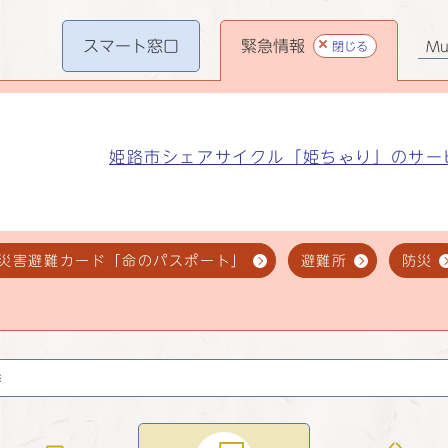
スマート
窓口
緊急情報
閉じる
Mul
姫路市シェアサイクル「姫ちゃり」のサー
災害避難カード「命のパスポート」
避難所
防災