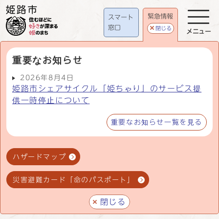
緊急情報
スマート
窓口
閉じる
メニュー
重要なお知らせ
2026年8月4日
姫路市シェアサイクル「姫ちゃり」のサービス提
供一時停止について
重要なお知らせ一覧を見る
ハザードマップ
災害避難カード「命のパスポート」
閉じる