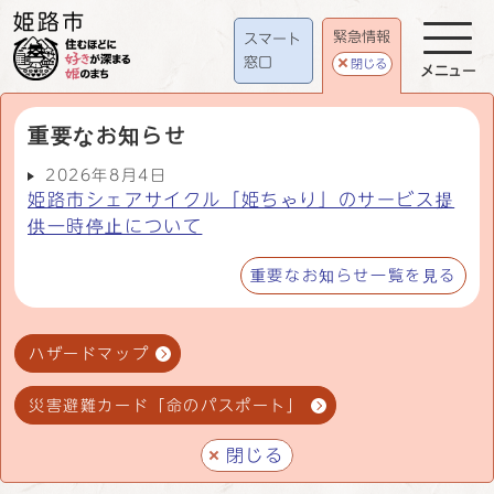
緊急情報
スマート
窓口
閉じる
メニュー
重要なお知らせ
2026年8月4日
姫路市シェアサイクル「姫ちゃり」のサービス提
供一時停止について
重要なお知らせ一覧を見る
ハザードマップ
災害避難カード「命のパスポート」
閉じる