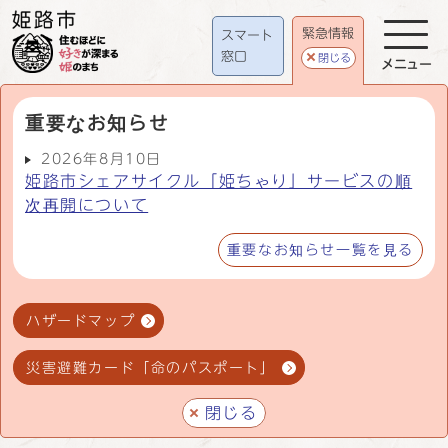
緊急情報
スマート
窓口
閉じる
メニュー
重要なお知らせ
2026年8月10日
姫路市シェアサイクル「姫ちゃり」サービスの順
次再開について
重要なお知らせ一覧を見る
ハザードマップ
災害避難カード「命のパスポート」
閉じる