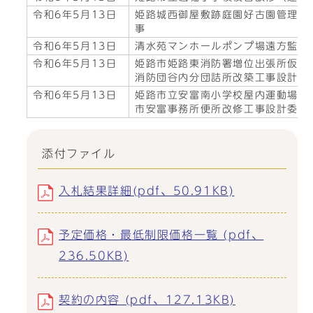
令和6年5月13日
姫路城西御屋敷跡庭園好古園管理事
事
令和6年5月13日
清水苑マンホールポンプ場遠方監視
令和6年5月13日
姫路市姫路東消防署増位出張所仮眠
消防団谷内分団詰所改築工事設計委
令和6年5月13日
姫路市立安富南小学校屋内運動場保
市安富事務所便所改修工事設計委託
添付ファイル
入札結果詳細(pdf、50.91KB)
予定価格・最低制限価格一覧 (pdf、
236.50KB)
契約の内容 (pdf、127.13KB)