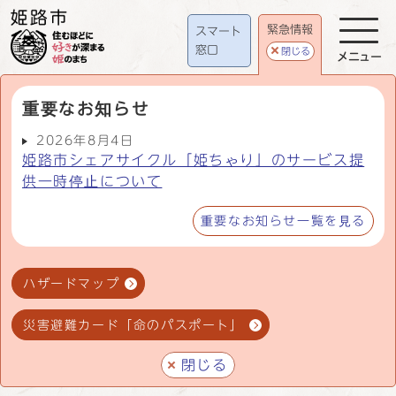
緊急情報
スマート
窓口
閉じる
メニュー
重要なお知らせ
2026年8月4日
姫路市シェアサイクル「姫ちゃり」のサービス提
供一時停止について
重要なお知らせ一覧を見る
ハザードマップ
災害避難カード「命のパスポート」
閉じる