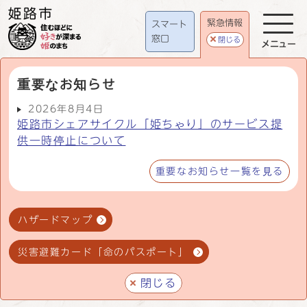
緊急情報
スマート
窓口
閉じる
メニュー
重要なお知らせ
2026年8月4日
姫路市シェアサイクル「姫ちゃり」のサービス提
供一時停止について
重要なお知らせ一覧を見る
ハザードマップ
災害避難カード「命のパスポート」
閉じる