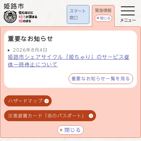
緊急情報
スマート
窓口
閉じる
メニュー
重要なお知らせ
2026年8月4日
姫路市シェアサイクル「姫ちゃり」のサービス提
供一時停止について
重要なお知らせ一覧を見る
ハザードマップ
災害避難カード「命のパスポート」
閉じる