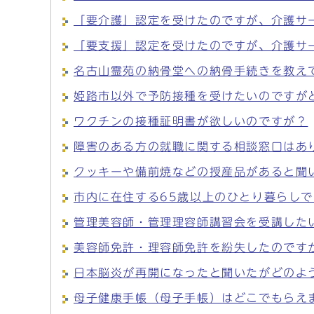
「要介護」認定を受けたのですが、介護サ
「要支援」認定を受けたのですが、介護サ
名古山霊苑の納骨堂への納骨手続きを教え
姫路市以外で予防接種を受けたいのですが
ワクチンの接種証明書が欲しいのですが？
障害のある方の就職に関する相談窓口はあ
クッキーや備前焼などの授産品があると聞
市内に在住する65歳以上のひとり暮らし
管理美容師・管理理容師講習会を受講した
美容師免許・理容師免許を紛失したのです
日本脳炎が再開になったと聞いたがどのよ
母子健康手帳（母子手帳）はどこでもらえ