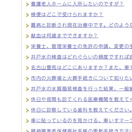
養護老人ホームに入所したいのですが？
検便はどこで受けられますか？
難病と診断され現在治療中です。どのよう
献血は何歳までできますか？
栄養士、管理栄養士の免許の申請、変更の
井戸水の検査はどれぐらいの頻度ですれば
名古山霊苑はどこにありますか？また、車
市内の火葬場と火葬手続きについて知りた
井戸水の水質簡易検査を行った結果、一般
休日や夜間も診てくれる医療機関を教えて
休日に診察している歯科を教えてください
車に貼っているのを見かける、車いすマー
精神障害者保健福祉手帳の更新手続き方法