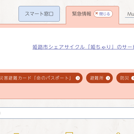
スマート
窓口
緊急情報
閉じる
Mul
姫路市シェアサイクル「姫ちゃり」のサー
災害避難カード「命のパスポート」
避難所
防災