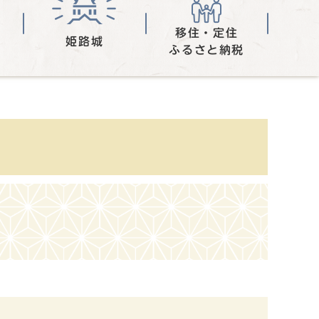
移住・定住
姫路城
ふるさと納税