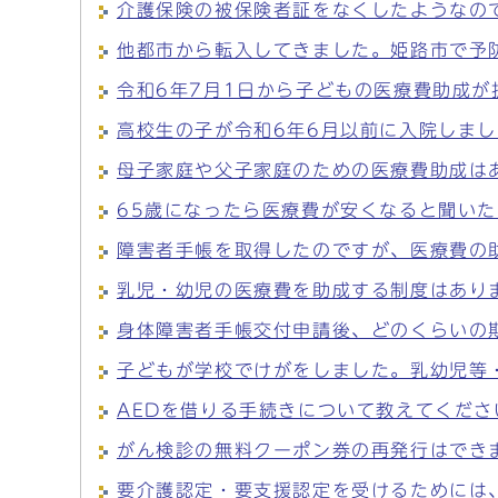
介護保険の被保険者証をなくしたようなの
他都市から転入してきました。姫路市で予
令和6年7月1日から子どもの医療費助成
高校生の子が令和6年6月以前に入院しま
母子家庭や父子家庭のための医療費助成は
65歳になったら医療費が安くなると聞い
障害者手帳を取得したのですが、医療費の
乳児・幼児の医療費を助成する制度はあり
身体障害者手帳交付申請後、どのくらいの
子どもが学校でけがをしました。乳幼児等
AEDを借りる手続きについて教えてくださ
がん検診の無料クーポン券の再発行はでき
要介護認定・要支援認定を受けるためには