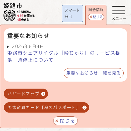
緊急情報
スマート
窓口
閉じる
メニュー
重要なお知らせ
2026年8月4日
姫路市シェアサイクル「姫ちゃり」のサービス提
供一時停止について
重要なお知らせ一覧を見る
ハザードマップ
災害避難カード「命のパスポート」
閉じる