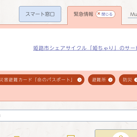
スマート
窓口
緊急情報
閉じる
Mul
姫路市シェアサイクル「姫ちゃり」のサー
災害避難カード「命のパスポート」
避難所
防災