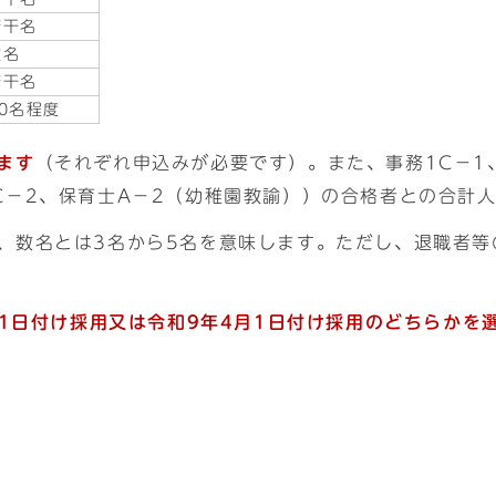
若干名
数名
若干名
10名程度
ます
（それぞれ申込みが必要です）。また、事務1C－1
C－2、保育士A－2（幼稚園教諭））の合格者との合計
を、数名とは3名から5名を意味します。ただし、退職者
月1日付け採用又は令和9年4月1日付け採用のどちらかを