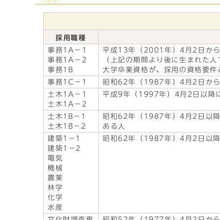
採用職種
事務1A－1
平成13年（2001年）4月2日か
事務1A－2
（上記の期間より後に生まれた人
事務1B
大学卒業資格が、採用の資格要件
事務1C－1
昭和62年（1987年）4月2日か
土木1A－1
平成9年（1997年）4月2日以
土木1A－2
土木1B－1
昭和62年（1987年）4月2
土木1B－2
ある人
建築1－1
昭和62年（1987年）4月2日以
建築1－2
電気
機械
農業
林学
化学
水産
文化財調査専
昭和52年（1977年）4月2日