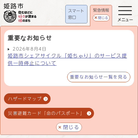
緊急情報
スマート
窓口
閉じる
メニュー
重要なお知らせ
2026年8月4日
姫路市シェアサイクル「姫ちゃり」のサービス提
供一時停止について
重要なお知らせ一覧を見る
ハザードマップ
災害避難カード「命のパスポート」
閉じる