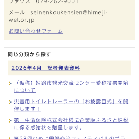
ファクス 079-262-9001
メール seinenkoukensien@himeji-
wel.or.jp
お問い合わせフォーム
同じ分類から探す
2026年4月 記者発表資料
（仮称）姫路市観光交流センター愛称投票開始
について
災害用トイレトレーラーの「お披露目式」を開
催します！
第一生命保険株式会社様に企業版ふるさと納税
に係る感謝状を贈呈します。
第28回ひめじ国際交流フェスティバルのボラ