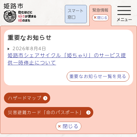
緊急情報
スマート
窓口
閉じる
メニュー
重要なお知らせ
2026年8月4日
姫路市シェアサイクル「姫ちゃり」のサービス提
供一時停止について
重要なお知らせ一覧を見る
ハザードマップ
災害避難カード「命のパスポート」
閉じる