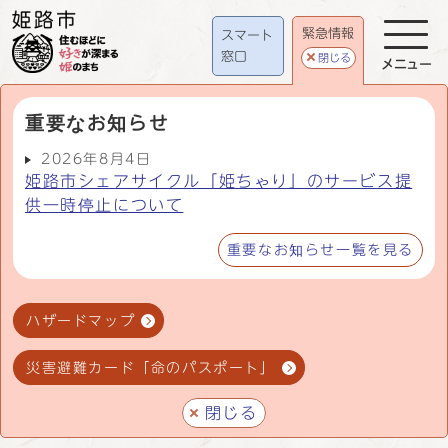
緊急情報
スマート
窓口
閉じる
メニュー
重要なお知らせ
2026年8月4日
姫路市シェアサイクル「姫ちゃり」のサービス提
供一時停止について
重要なお知らせ一覧を見る
ハザードマップ
災害避難カード「命のパスポート」
閉じる