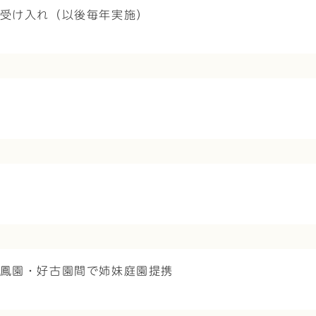
師受け入れ（以後毎年実施）
鷺鳳園・好古園間で姉妹庭園提携