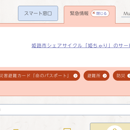
スマート
窓口
緊急情報
閉じる
Mul
姫路市シェアサイクル「姫ちゃり」のサー
災害避難カード「命のパスポート」
避難所
防災