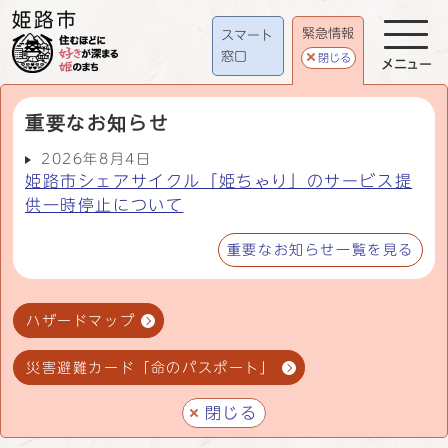
緊急情報
スマート
窓口
閉じる
メニュー
重要なお知らせ
2026年8月4日
姫路市シェアサイクル「姫ちゃり」のサービス提
供一時停止について
重要なお知らせ一覧を見る
ハザードマップ
災害避難カード「命のパスポート」
閉じる