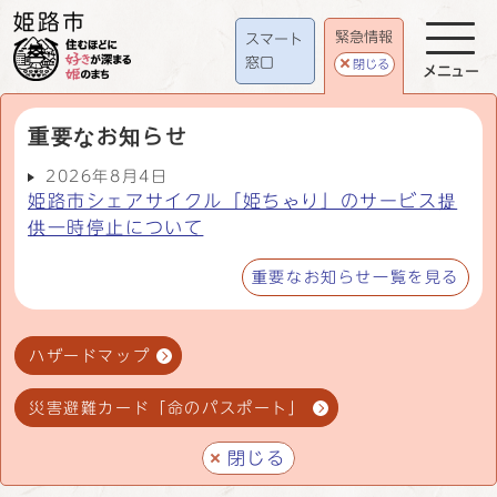
緊急情報
スマート
窓口
閉じる
メニュー
重要なお知らせ
2026年8月4日
姫路市シェアサイクル「姫ちゃり」のサービス提
供一時停止について
重要なお知らせ一覧を見る
ハザードマップ
災害避難カード「命のパスポート」
閉じる