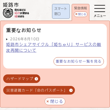
緊急情報
スマート
窓口
閉じる
メニュー
重要なお知らせ
2026年8月10日
姫路市シェアサイクル「姫ちゃり」サービスの順
次再開について
重要なお知らせ一覧を見る
ハザードマップ
災害避難カード「命のパスポート」
閉じる